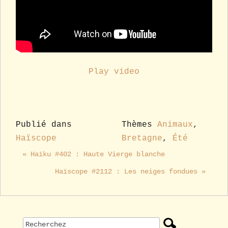
Play video
Publié dans
Thèmes
Animaux
,
Haïscope
Bretagne
,
Été
« Haïku #402 : Haute Vierge blanche
Haïscope #2112 : Les neiges fondues »