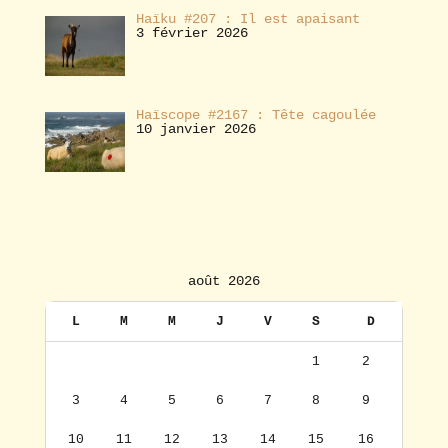
Haïku #207 : Il est apaisant
3 février 2026
Haïscope #2167 : Tête cagoulée
10 janvier 2026
août 2026
L
M
M
J
V
S
D
1
2
3
4
5
6
7
8
9
10
11
12
13
14
15
16