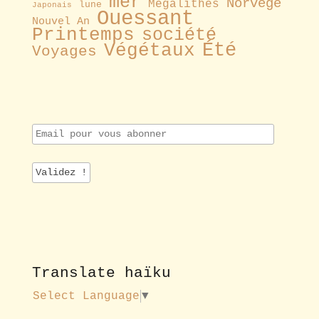
mer
Norvège
Mégalithes
lune
Japonais
Ouessant
Nouvel An
Printemps
société
Été
Végétaux
Voyages
E
m
a
i
l
p
o
u
r
v
o
Translate haïku
u
s
Select Language
▼
a