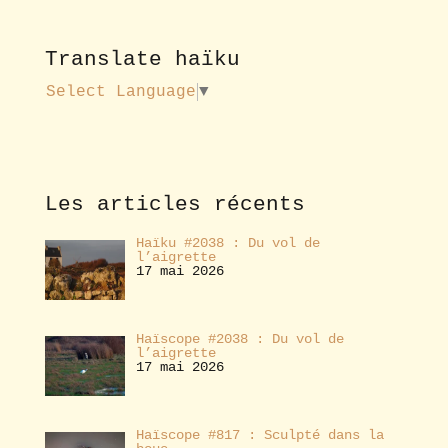
r
v
o
Translate haïku
u
s
Select Language
▼
a
b
o
n
n
e
Les articles récents
r
Haïku #2038 : Du vol de
l’aigrette
17 mai 2026
Haïscope #2038 : Du vol de
l’aigrette
17 mai 2026
Haïscope #817 : Sculpté dans la