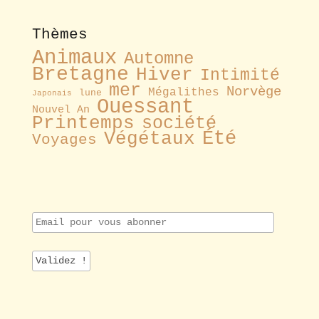
Thèmes
Animaux
Automne
Bretagne
Hiver
Intimité
mer
Norvège
Mégalithes
lune
Japonais
Ouessant
Nouvel An
Printemps
société
Été
Végétaux
Voyages
E
m
a
i
l
p
o
u