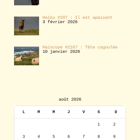
Haïku #207 : Il est apaisant
3 février 2026
Haïscope #2167 : Tête cagoulée
10 janvier 2026
août 2026
L
M
M
J
V
S
D
1
2
3
4
5
6
7
8
9