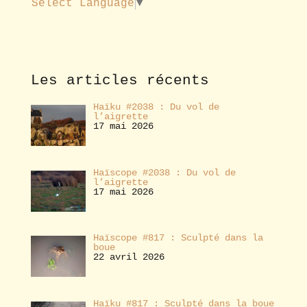
Select Language
▼
a
b
o
n
n
e
Les articles récents
r
Haïku #2038 : Du vol de
l’aigrette
17 mai 2026
Haïscope #2038 : Du vol de
l’aigrette
17 mai 2026
Haïscope #817 : Sculpté dans la
boue
22 avril 2026
Haïku #817 : Sculpté dans la boue