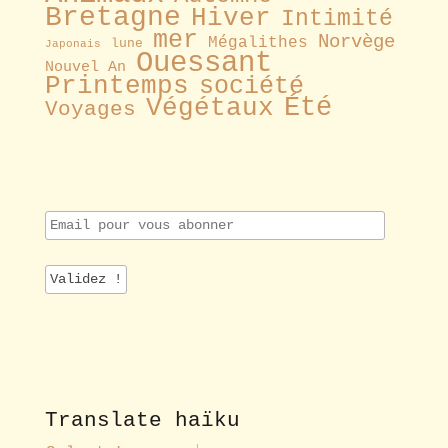
Bretagne
Hiver
Intimité
mer
Norvège
Mégalithes
lune
Japonais
Ouessant
Nouvel An
Printemps
société
Été
Végétaux
Voyages
E
m
a
i
l
p
o
u
r
v
o
Translate haïku
u
s