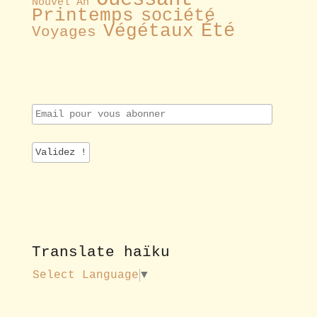
Nouvel An
Printemps
société
Été
Végétaux
Voyages
E
m
a
i
l
p
o
u
r
v
o
Translate haïku
u
s
Select Language
▼
a
b
o