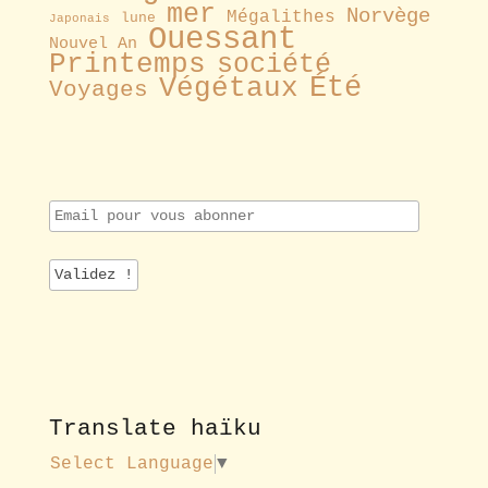
mer
Norvège
Mégalithes
lune
Japonais
Ouessant
Nouvel An
Printemps
société
Été
Végétaux
Voyages
E
m
a
i
l
p
o
u
r
v
o
Translate haïku
u
s
Select Language
▼
a