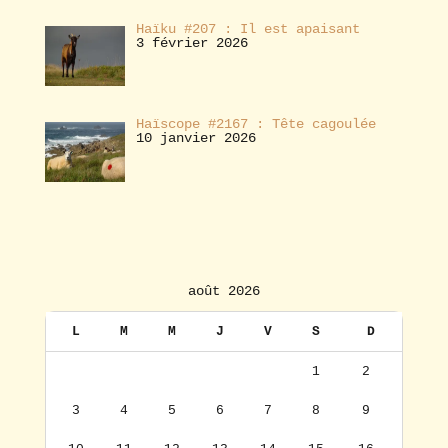
Haïku #207 : Il est apaisant
3 février 2026
Haïscope #2167 : Tête cagoulée
10 janvier 2026
août 2026
L
M
M
J
V
S
D
1
2
3
4
5
6
7
8
9