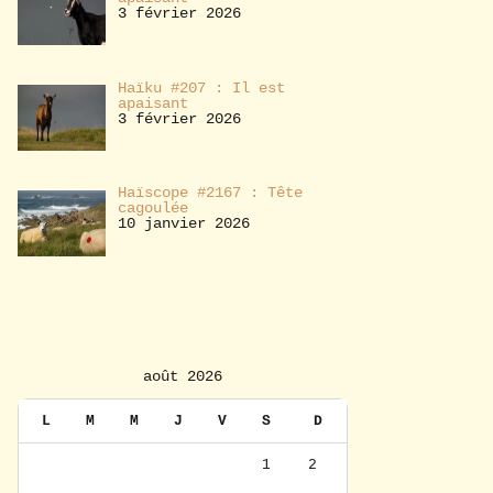
3 février 2026
Haïku #207 : Il est
apaisant
3 février 2026
Haïscope #2167 : Tête
cagoulée
10 janvier 2026
août 2026
L
M
M
J
V
S
D
1
2