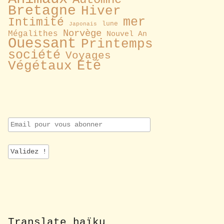
Bretagne
Hiver
mer
Intimité
lune
Japonais
Norvège
Mégalithes
Nouvel An
Ouessant
Printemps
société
Voyages
Été
Végétaux
E
m
a
i
l
p
o
u
r
v
o
Translate haïku