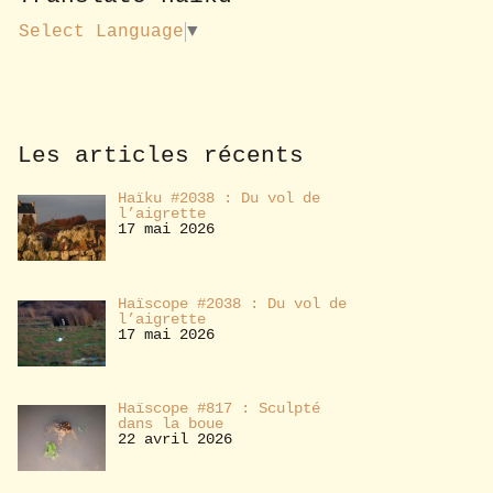
u
s
Select Language
▼
a
b
o
n
n
e
Les articles récents
r
Haïku #2038 : Du vol de
l’aigrette
17 mai 2026
Haïscope #2038 : Du vol de
l’aigrette
17 mai 2026
Haïscope #817 : Sculpté
dans la boue
22 avril 2026