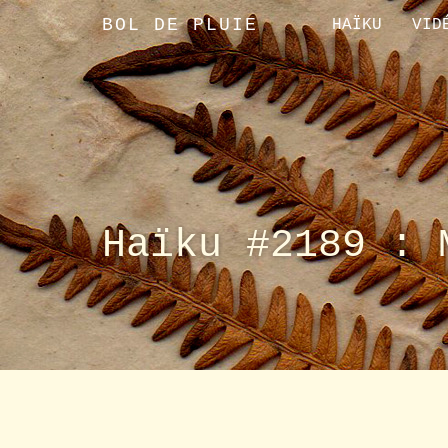
BOL DE PLUIE
HAÏKU
VID
Haïku #2189 : 