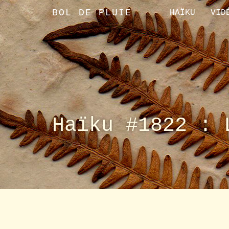
BOL DE PLUIE
HAÏKU
VID
Haïku #1822 : 