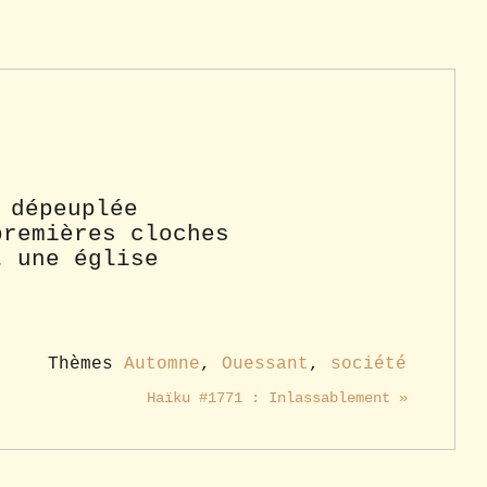
 dépeuplée
premières cloches
t une église
Thèmes
Automne
,
Ouessant
,
société
Haïku #1771 : Inlassablement »