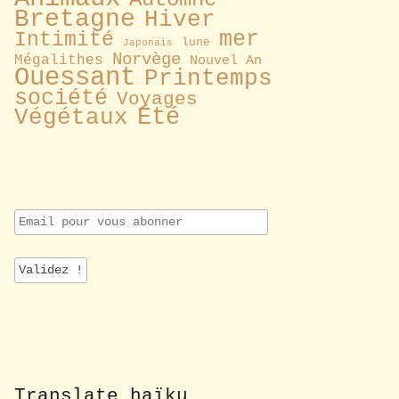
Bretagne
Hiver
mer
Intimité
lune
Japonais
Norvège
Mégalithes
Nouvel An
Ouessant
Printemps
société
Voyages
Été
Végétaux
E
m
a
i
l
p
o
u
r
v
o
Translate haïku