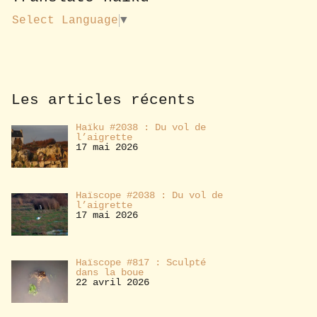
u
s
Select Language
▼
a
b
o
n
n
e
Les articles récents
r
Haïku #2038 : Du vol de
l’aigrette
17 mai 2026
Haïscope #2038 : Du vol de
l’aigrette
17 mai 2026
Haïscope #817 : Sculpté
dans la boue
22 avril 2026