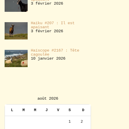
3 février 2026
Haïku #207 : Il est
apaisant
3 février 2026
Haïscope #2167 : Tête
cagoulée
10 janvier 2026
août 2026
L
M
M
J
V
S
D
1
2