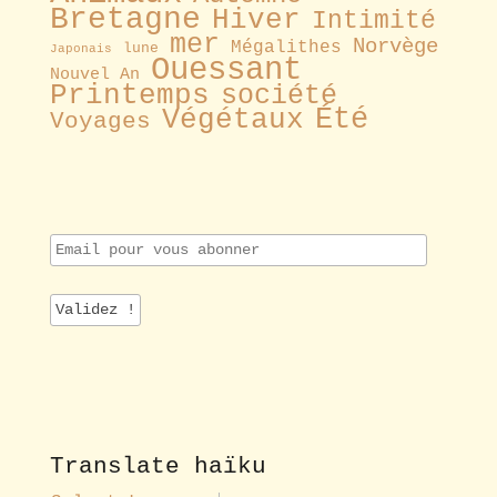
Bretagne
Hiver
Intimité
mer
Norvège
Mégalithes
lune
Japonais
Ouessant
Nouvel An
Printemps
société
Été
Végétaux
Voyages
E
m
a
i
l
p
o
u
r
v
o
Translate haïku
u
s