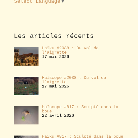
Select Language
▼
a
b
o
n
n
e
Les articles récents
r
Haïku #2038 : Du vol de
l’aigrette
17 mai 2026
Haïscope #2038 : Du vol de
l’aigrette
17 mai 2026
Haïscope #817 : Sculpté dans la
boue
22 avril 2026
Haïku #817 : Sculpté dans la boue