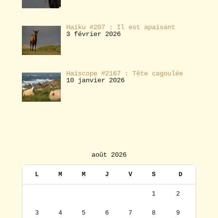
Haïku #207 : Il est apaisant
3 février 2026
Haïscope #2167 : Tête cagoulée
10 janvier 2026
août 2026
L
M
M
J
V
S
D
1
2
3
4
5
6
7
8
9