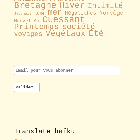
Bretagne
Hiver
Intimité
mer
Norvège
Mégalithes
lune
Japonais
Ouessant
Nouvel An
Printemps
société
Été
Végétaux
Voyages
E
m
a
i
l
p
o
u
r
v
o
Translate haïku
u
s