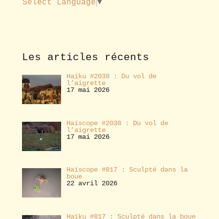
Select Language
▼
a
b
o
n
n
e
Les articles récents
r
Haïku #2038 : Du vol de
l’aigrette
17 mai 2026
Haïscope #2038 : Du vol de
l’aigrette
17 mai 2026
Haïscope #817 : Sculpté dans la
boue
22 avril 2026
Haïku #817 : Sculpté dans la boue