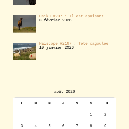
Haïku #207 : Il est apaisant
3 février 2026
Haïscope #2167 : Tête cagoulée
10 janvier 2026
août 2026
L
M
M
J
V
S
D
1
2
3
4
5
6
7
8
9