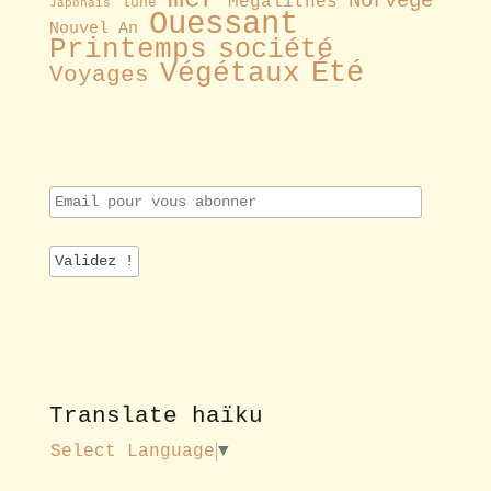
Norvège
Mégalithes
lune
Japonais
Ouessant
Nouvel An
Printemps
société
Été
Végétaux
Voyages
E
m
a
i
l
p
o
u
r
v
o
Translate haïku
u
s
Select Language
▼
a
b