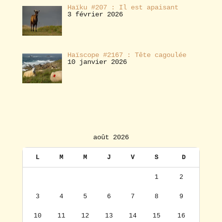
Haïku #207 : Il est apaisant
3 février 2026
Haïscope #2167 : Tête cagoulée
10 janvier 2026
août 2026
L
M
M
J
V
S
D
1
2
3
4
5
6
7
8
9
10
11
12
13
14
15
16