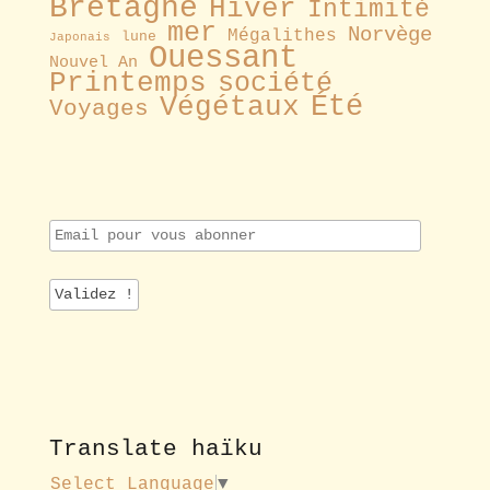
Bretagne
Hiver
Intimité
mer
Norvège
Mégalithes
lune
Japonais
Ouessant
Nouvel An
Printemps
société
Été
Végétaux
Voyages
E
m
a
i
l
p
o
u
r
v
o
Translate haïku
u
s
Select Language
▼