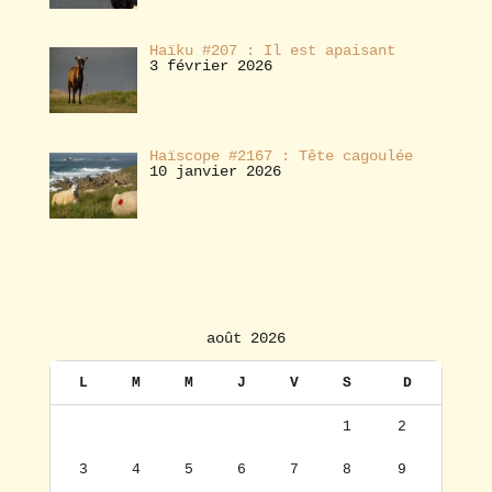
Haïku #207 : Il est apaisant
3 février 2026
Haïscope #2167 : Tête cagoulée
10 janvier 2026
août 2026
L
M
M
J
V
S
D
1
2
3
4
5
6
7
8
9