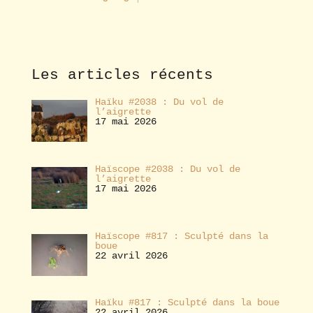
a
b
o
n
n
e
Les articles récents
r
Haïku #2038 : Du vol de
l’aigrette
17 mai 2026
Haïscope #2038 : Du vol de
l’aigrette
17 mai 2026
Haïscope #817 : Sculpté dans la
boue
22 avril 2026
Haïku #817 : Sculpté dans la boue
22 avril 2026