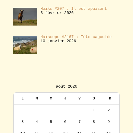
Haïku #207 : Il est apaisant
3 février 2026
Haïscope #2167 : Tête cagoulée
10 janvier 2026
août 2026
L
M
M
J
V
S
D
1
2
3
4
5
6
7
8
9