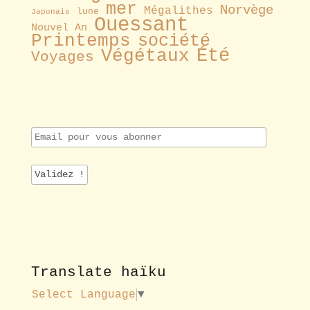
mer
Norvège
Mégalithes
lune
Japonais
Ouessant
Nouvel An
Printemps
société
Été
Végétaux
Voyages
E
m
a
i
l
p
o
u
r
v
o
Translate haïku
u
s
Select Language
▼
a