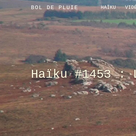
BOL DE PLUIE
HAÏKU
VID
Haïku #1453 : 