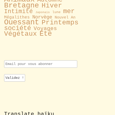
Bretagne
Hiver
mer
Intimité
lune
Japonais
Norvège
Mégalithes
Nouvel An
Ouessant
Printemps
société
Voyages
Été
Végétaux
E
m
a
i
l
p
o
u
r
v
o
Translate haïku