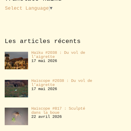
u
s
Select Language
▼
a
b
o
n
n
e
Les articles récents
r
Haïku #2038 : Du vol de
l’aigrette
17 mai 2026
Haïscope #2038 : Du vol de
l’aigrette
17 mai 2026
Haïscope #817 : Sculpté
dans la boue
22 avril 2026