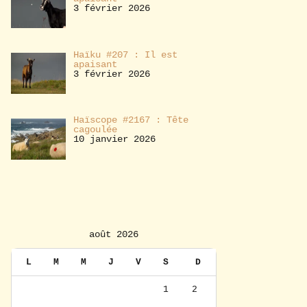
3 février 2026
Haïku #207 : Il est
apaisant
3 février 2026
Haïscope #2167 : Tête
cagoulée
10 janvier 2026
août 2026
L
M
M
J
V
S
D
1
2