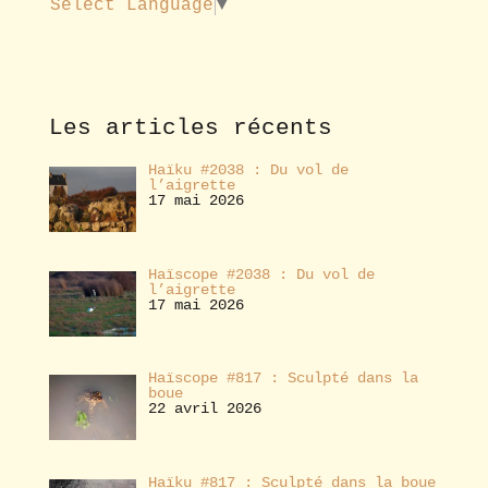
Select Language
▼
a
b
o
n
n
e
Les articles récents
r
Haïku #2038 : Du vol de
l’aigrette
17 mai 2026
Haïscope #2038 : Du vol de
l’aigrette
17 mai 2026
Haïscope #817 : Sculpté dans la
boue
22 avril 2026
Haïku #817 : Sculpté dans la boue