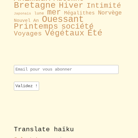
Bretagne
Hiver
Intimité
mer
Norvège
Mégalithes
lune
Japonais
Ouessant
Nouvel An
Printemps
société
Été
Végétaux
Voyages
E
m
a
i
l
p
o
u
r
v
o
Translate haïku
u
s