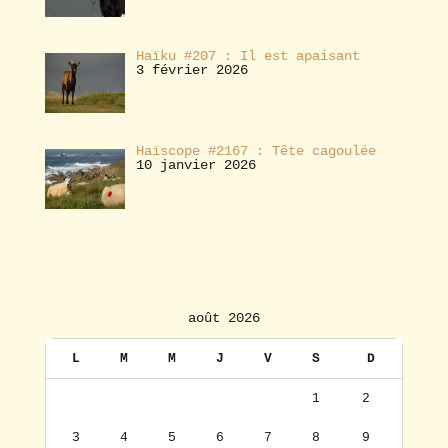
Haïku #207 : Il est apaisant
3 février 2026
Haïscope #2167 : Tête cagoulée
10 janvier 2026
août 2026
L
M
M
J
V
S
D
1
2
3
4
5
6
7
8
9