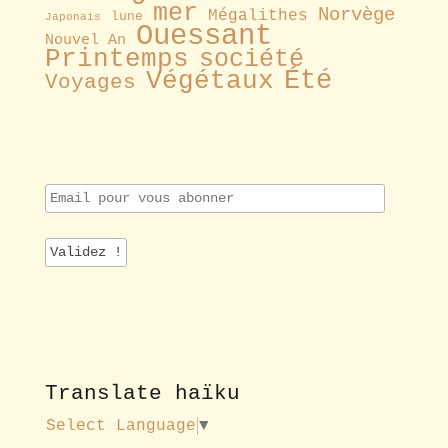
mer
Norvège
Mégalithes
lune
Japonais
Ouessant
Nouvel An
Printemps
société
Été
Végétaux
Voyages
E
m
a
i
l
p
o
u
r
v
o
Translate haïku
u
s
Select Language
▼
a