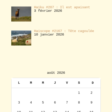
Haïku #207 : Il est apaisant
3 février 2026
Haïscope #2167 : Tête cagoulée
10 janvier 2026
août 2026
L
M
M
J
V
S
D
1
2
3
4
5
6
7
8
9