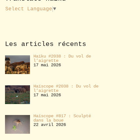
u
s
Select Language
▼
a
b
o
n
n
e
Les articles récents
r
Haïku #2038 : Du vol de
l’aigrette
17 mai 2026
Haïscope #2038 : Du vol de
l’aigrette
17 mai 2026
Haïscope #817 : Sculpté
dans la boue
22 avril 2026