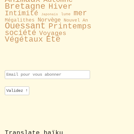
Bretagne
Hiver
mer
Intimité
lune
Japonais
Norvège
Mégalithes
Nouvel An
Ouessant
Printemps
société
Voyages
Été
Végétaux
E
m
a
i
l
p
o
u
r
v
o
Translate haïku