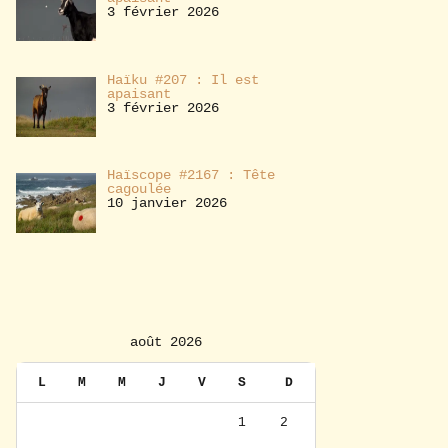
3 février 2026
Haïku #207 : Il est
apaisant
3 février 2026
Haïscope #2167 : Tête
cagoulée
10 janvier 2026
août 2026
L
M
M
J
V
S
D
1
2