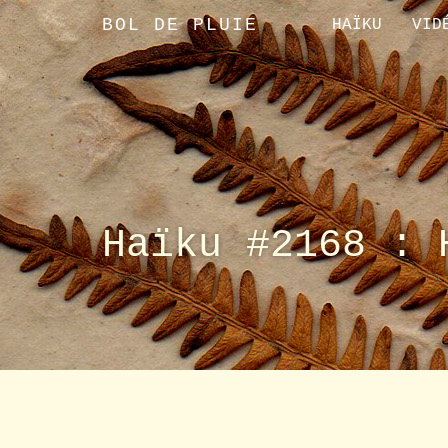
BOL DE PLUIE
HAÏKU
VID
Haïku #2168 : 