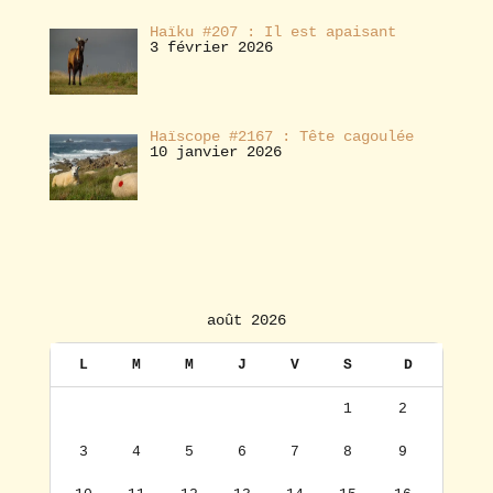
Haïku #207 : Il est apaisant
3 février 2026
Haïscope #2167 : Tête cagoulée
10 janvier 2026
août 2026
L
M
M
J
V
S
D
1
2
3
4
5
6
7
8
9