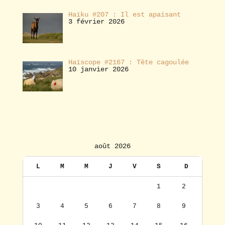
Haïku #207 : Il est apaisant
3 février 2026
Haïscope #2167 : Tête cagoulée
10 janvier 2026
août 2026
L
M
M
J
V
S
D
1
2
3
4
5
6
7
8
9