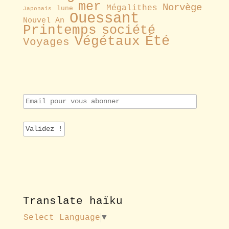
mer
Norvège
Mégalithes
lune
Japonais
Ouessant
Nouvel An
Printemps
société
Été
Végétaux
Voyages
E
m
a
i
l
p
o
u
r
v
o
Translate haïku
u
s
Select Language
▼
a