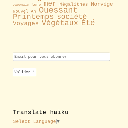
mer
Norvège
Mégalithes
lune
Japonais
Ouessant
Nouvel An
Printemps
société
Été
Végétaux
Voyages
E
m
a
i
l
p
o
u
r
v
o
Translate haïku
u
s
Select Language
▼
a