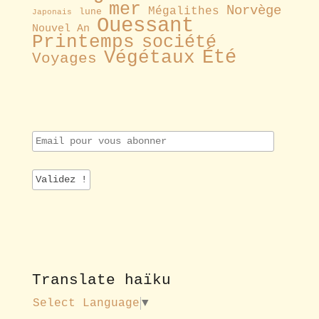
mer
Norvège
Mégalithes
lune
Japonais
Ouessant
Nouvel An
Printemps
société
Été
Végétaux
Voyages
E
m
a
i
l
p
o
u
r
v
o
Translate haïku
u
s
Select Language
▼
a