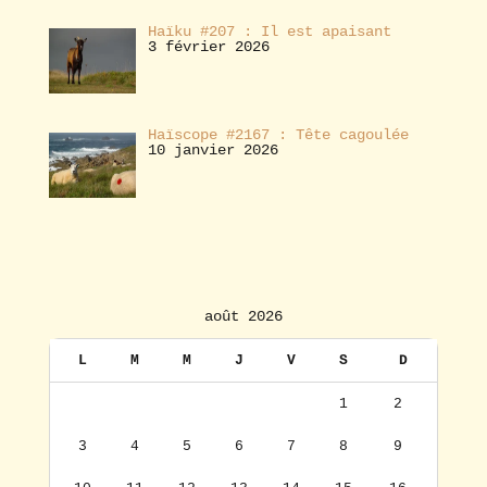
Haïku #207 : Il est apaisant
3 février 2026
Haïscope #2167 : Tête cagoulée
10 janvier 2026
août 2026
L
M
M
J
V
S
D
1
2
3
4
5
6
7
8
9