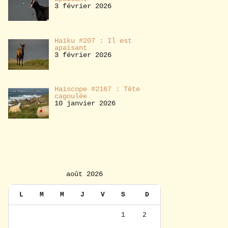
3 février 2026
Haïku #207 : Il est
apaisant
3 février 2026
Haïscope #2167 : Tête
cagoulée
10 janvier 2026
août 2026
L
M
M
J
V
S
D
1
2