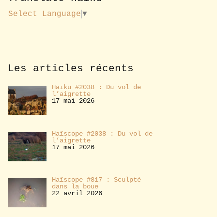
u
s
Select Language
▼
a
b
o
n
n
e
Les articles récents
r
Haïku #2038 : Du vol de
l’aigrette
17 mai 2026
Haïscope #2038 : Du vol de
l’aigrette
17 mai 2026
Haïscope #817 : Sculpté
dans la boue
22 avril 2026