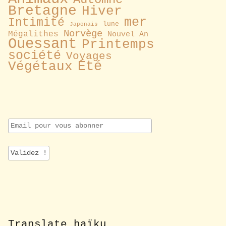
Bretagne
Hiver
mer
Intimité
lune
Japonais
Norvège
Mégalithes
Nouvel An
Ouessant
Printemps
société
Voyages
Été
Végétaux
E
m
a
i
l
p
o
u
r
v
o
Translate haïku