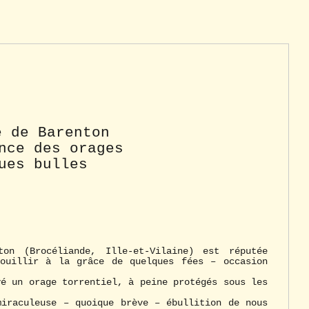
e de Barenton
nce des orages
ues bulles
on (Brocéliande, Ille-et-Vilaine) est réputée
ouillir à la grâce de quelques fées – occasion
yé un orage torrentiel, à peine protégés sous les
miraculeuse – quoique brève – ébullition de nous