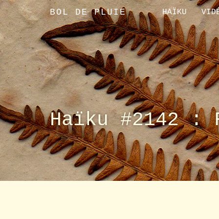
BOL DE PLUIE
HAÏKU
VID
Haïku #2142 : 