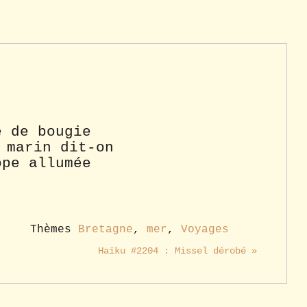
e de bougie
 marin dit-on
ope allumée
Thèmes
Bretagne
,
mer
,
Voyages
Haïku #2204 : Missel dérobé »