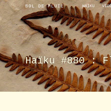
BOL DE PLUIE
HAÏKU
VID
Haïku #880 : F