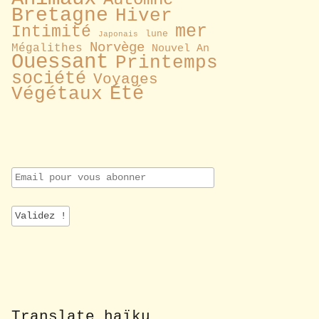
Bretagne
Hiver
mer
Intimité
lune
Japonais
Norvège
Mégalithes
Nouvel An
Ouessant
Printemps
société
Voyages
Été
Végétaux
E
m
a
i
l
p
o
u
r
v
o
Translate haïku