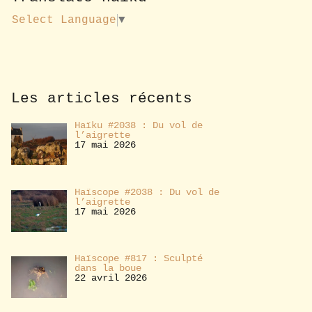
u
s
Select Language
▼
a
b
o
n
n
e
Les articles récents
r
Haïku #2038 : Du vol de
l’aigrette
17 mai 2026
Haïscope #2038 : Du vol de
l’aigrette
17 mai 2026
Haïscope #817 : Sculpté
dans la boue
22 avril 2026