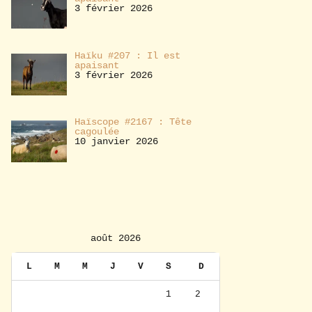
3 février 2026
Haïku #207 : Il est
apaisant
3 février 2026
Haïscope #2167 : Tête
cagoulée
10 janvier 2026
août 2026
L
M
M
J
V
S
D
1
2