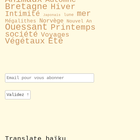
Bretagne
Hiver
mer
Intimité
lune
Japonais
Norvège
Mégalithes
Nouvel An
Ouessant
Printemps
société
Voyages
Été
Végétaux
E
m
a
i
l
p
o
u
r
v
o
Translate haïku