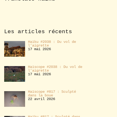
u
s
a
b
o
n
n
Les articles récents
e
r
Haïku #2038 : Du vol de
l’aigrette
17 mai 2026
Haïscope #2038 : Du vol de
l’aigrette
17 mai 2026
Haïscope #817 : Sculpté
dans la boue
22 avril 2026
Haïku #817 : Sculpté dans