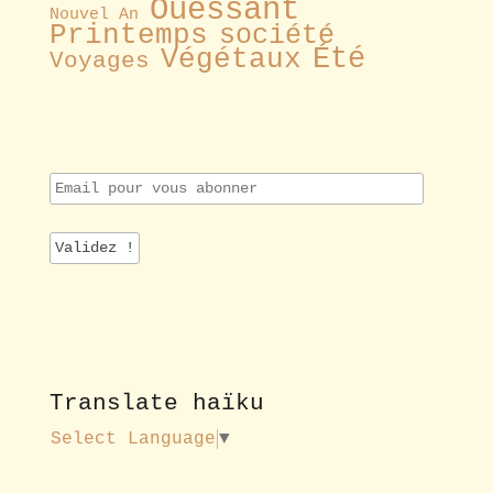
Ouessant
Nouvel An
Printemps
société
Été
Végétaux
Voyages
E
m
a
i
l
p
o
u
r
v
o
Translate haïku
u
s
Select Language
▼
a
b