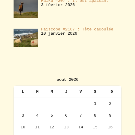
Haïku #207 : Il est apaisant
3 février 2026
Haïscope #2167 : Tête cagoulée
10 janvier 2026
août 2026
L
M
M
J
V
S
D
1
2
3
4
5
6
7
8
9
10
11
12
13
14
15
16