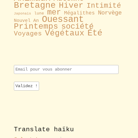
Bretagne
Hiver
Intimité
mer
Norvège
Mégalithes
lune
Japonais
Ouessant
Nouvel An
Printemps
société
Été
Végétaux
Voyages
E
m
a
i
l
p
o
u
r
v
o
Translate haïku
u
s