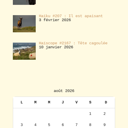
Haïku #207 : Il est apaisant
3 février 2026
Haïscope #2167 : Tête cagoulée
10 janvier 2026
août 2026
L
M
M
J
V
S
D
1
2
3
4
5
6
7
8
9