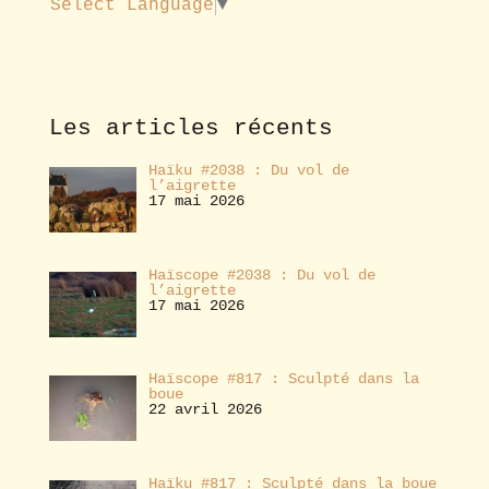
Select Language
▼
a
b
o
n
n
e
Les articles récents
r
Haïku #2038 : Du vol de
l’aigrette
17 mai 2026
Haïscope #2038 : Du vol de
l’aigrette
17 mai 2026
Haïscope #817 : Sculpté dans la
boue
22 avril 2026
Haïku #817 : Sculpté dans la boue