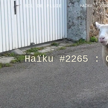
BOL DE PLUIE
HAÏKU
VID
Haïku #2265 : 