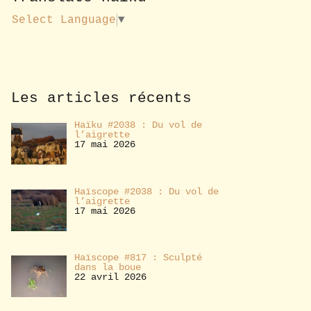
u
s
Select Language
▼
a
b
o
n
n
e
Les articles récents
r
Haïku #2038 : Du vol de
l’aigrette
17 mai 2026
Haïscope #2038 : Du vol de
l’aigrette
17 mai 2026
Haïscope #817 : Sculpté
dans la boue
22 avril 2026