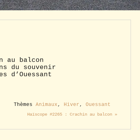
n au balcon
ns du souvenir
es d’Ouessant
Thèmes
Animaux
,
Hiver
,
Ouessant
Haïscope #2265 : Crachin au balcon »