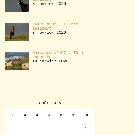
3 février 2026
Haïku #207 : Il est
apaisant
3 février 2026
Haïscope #2167 : Tête
cagoulée
10 janvier 2026
août 2026
L
M
M
J
V
S
D
1
2