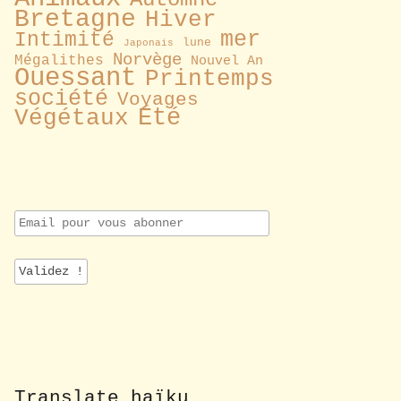
Bretagne
Hiver
mer
Intimité
lune
Japonais
Norvège
Mégalithes
Nouvel An
Ouessant
Printemps
société
Voyages
Été
Végétaux
E
m
a
i
l
p
o
u
r
v
o
Translate haïku