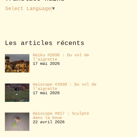
u
s
Select Language
▼
a
b
o
n
n
e
Les articles récents
r
Haïku #2038 : Du vol de
l’aigrette
17 mai 2026
Haïscope #2038 : Du vol de
l’aigrette
17 mai 2026
Haïscope #817 : Sculpté
dans la boue
22 avril 2026