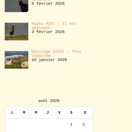
3 février 2026
Haïku #207 : Il est
apaisant
3 février 2026
Haïscope #2167 : Tête
cagoulée
10 janvier 2026
août 2026
L
M
M
J
V
S
D
1
2