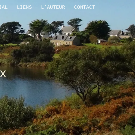
IAL
LIENS
L’AUTEUR
CONTACT
x