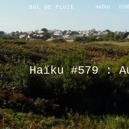
BOL DE PLUIE
HAÏKU
VID
Haïku #579 : A