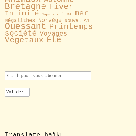
Bretagne
Hiver
mer
Intimité
lune
Japonais
Norvège
Mégalithes
Nouvel An
Ouessant
Printemps
société
Voyages
Été
Végétaux
E
m
a
i
l
p
o
u
r
v
o
Translate haïku