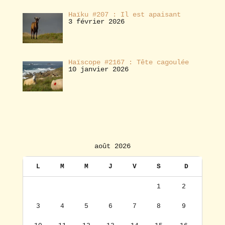
Haïku #207 : Il est apaisant
3 février 2026
Haïscope #2167 : Tête cagoulée
10 janvier 2026
août 2026
L
M
M
J
V
S
D
1
2
3
4
5
6
7
8
9