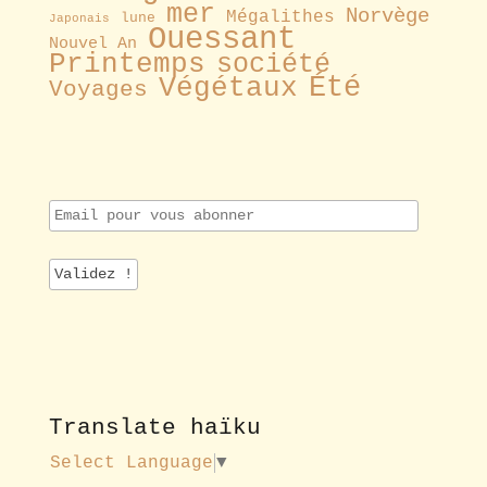
mer
Norvège
Mégalithes
lune
Japonais
Ouessant
Nouvel An
Printemps
société
Été
Végétaux
Voyages
E
m
a
i
l
p
o
u
r
v
o
Translate haïku
u
s
Select Language
▼
a