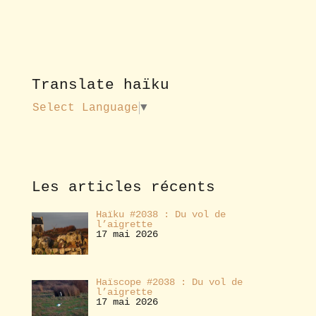
p
o
u
r
v
o
Translate haïku
u
s
Select Language
▼
a
b
o
n
n
e
Les articles récents
r
Haïku #2038 : Du vol de
l’aigrette
17 mai 2026
Haïscope #2038 : Du vol de
l’aigrette
17 mai 2026