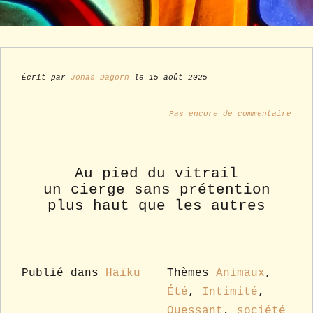
Écrit par
Jonas Dagorn
le 15 août 2025
Pas encore de commentaire
Au pied du vitrail
un cierge sans prétention
plus haut que les autres
Publié dans
Haïku
Thèmes
Animaux
,
Été
,
Intimité
,
Ouessant
,
société