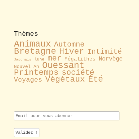
Thèmes
Animaux
Automne
Bretagne
Hiver
Intimité
mer
Norvège
Mégalithes
lune
Japonais
Ouessant
Nouvel An
Printemps
société
Été
Végétaux
Voyages
E
m
a
i
l