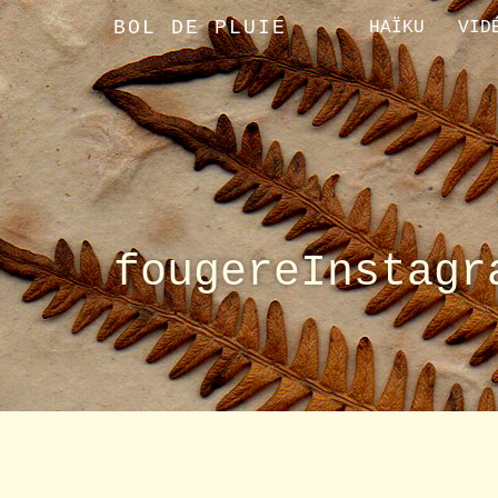
BOL DE PLUIE
HAÏKU
VID
fougereInstagr