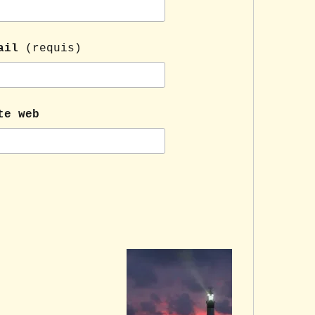
ail
(requis)
te web